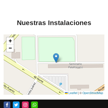
Nuestras Instalaciones
+
−
Leaflet
|
©
OpenStreetMap